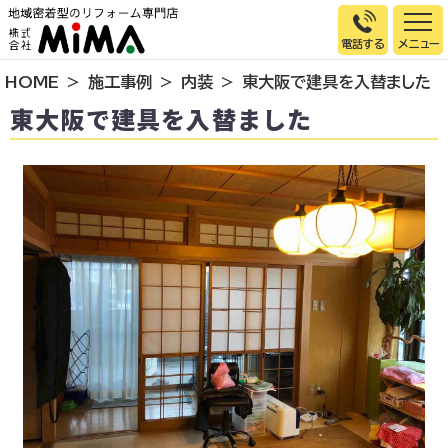
電話する
HOME
施工事例
内装
東大阪で建具を入替ました
トップページ
東大阪で建具を入替ました
選ばれる理由
施工事例
お客様の声
イベント情報
店舗＆モデルハウス紹介
スタッフ紹介
リフォームの流れ
お知らせ
会社概要