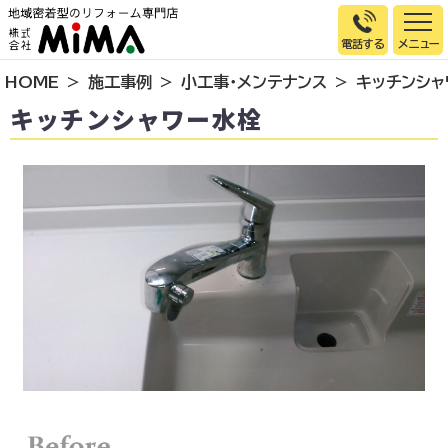
電話する
HOME
施工事例
小工事・メンテナンス
キッチンシャ
トップページ
キッチンシャワー水栓
選ばれる理由
施工事例
お客様の声
イベント情報
店舗＆モデルハウス紹介
スタッフ紹介
リフォームの流れ
お知らせ
会社概要