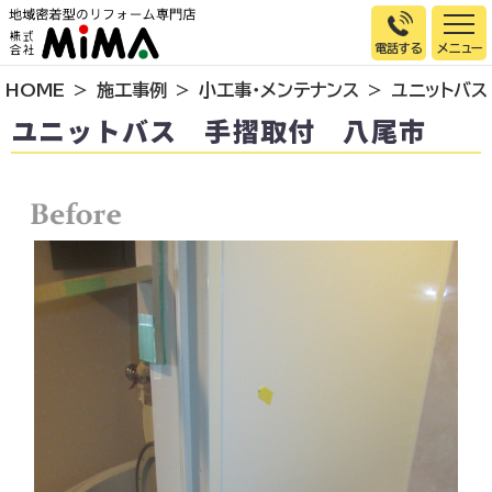
電話する
HOME
施工事例
小工事・メンテナンス
ユニットバス
トップページ
ユニットバス 手摺取付 八尾市
選ばれる理由
施工事例
お客様の声
イベント情報
店舗＆モデルハウス紹介
スタッフ紹介
リフォームの流れ
お知らせ
会社概要