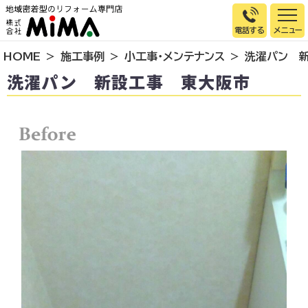
電話する
HOME
施工事例
小工事・メンテナンス
洗濯パン 
トップページ
洗濯パン 新設工事 東大阪市
選ばれる理由
施工事例
お客様の声
イベント情報
店舗＆モデルハウス紹介
スタッフ紹介
リフォームの流れ
お知らせ
会社概要