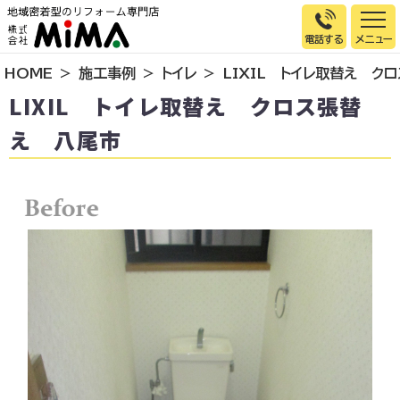
電話する
HOME
施工事例
トイレ
LIXIL トイレ取替え 
トップページ
LIXIL トイレ取替え クロス張替
選ばれる理由
え 八尾市
施工事例
お客様の声
イベント情報
店舗＆モデルハウス紹介
スタッフ紹介
リフォームの流れ
お知らせ
会社概要