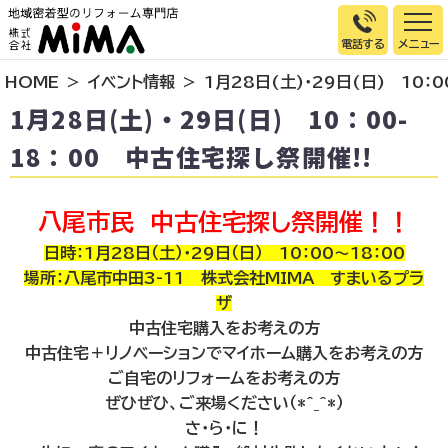
電話する
HOME
イベント情報
1月28日(土)・29日(日) 10：
トップページ
1月28日(土)・29日(日) 10：00-
選ばれる理由
18：00 中古住宅探し祭開催!!
施工事例
お客様の声
八尾市民 中古住宅探し祭開催！！
イベント情報
日時：1月28日（土）・29日（日） 10：00～18：00
場所：八尾市中田3-11 株式会社MIMA すまいるプラ
店舗＆モデルハウス紹介
ザ
スタッフ紹介
中古住宅購入をお考えの方
リフォームの流れ
中古住宅＋リノベーションでマイホーム購入をお考えの方
ご自宅のリフォームをお考えの方
お知らせ
ぜひぜひ、ご来場ください（*^_^*）
会社概要
さ・ら・に！