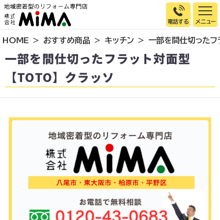
電話する
HOME
おすすめ商品
キッチン
一部を間仕切ったフラ
トップページ
一部を間仕切ったフラット対面型
選ばれる理由
【TOTO】クラッソ
施工事例
お客様の声
イベント情報
店舗＆モデルハウス紹介
スタッフ紹介
リフォームの流れ
お知らせ
会社概要