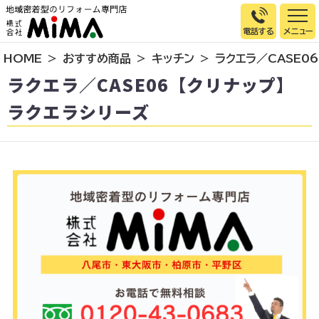
電話する
HOME
おすすめ商品
キッチン
ラクエラ／CASE0
トップページ
ラクエラ／CASE06【クリナップ】
選ばれる理由
ラクエラシリーズ
施工事例
お客様の声
イベント情報
店舗＆モデルハウス紹介
スタッフ紹介
リフォームの流れ
お知らせ
会社概要