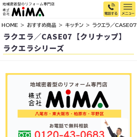
電話する
HOME
おすすめ商品
キッチン
ラクエラ／CASE0
トップページ
ラクエラ／CASE07【クリナップ】
選ばれる理由
ラクエラシリーズ
施工事例
お客様の声
イベント情報
店舗＆モデルハウス紹介
スタッフ紹介
リフォームの流れ
お知らせ
会社概要