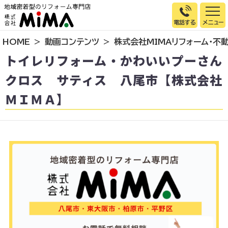
電話する
HOME
動画コンテンツ
株式会社MIMAリフォーム・不
トップページ
トイレリフォーム・かわいいプーさん
選ばれる理由
クロス サティス 八尾市【株式会社
施工事例
ＭＩＭＡ】
お客様の声
イベント情報
店舗＆モデルハウス紹介
スタッフ紹介
リフォームの流れ
お知らせ
会社概要