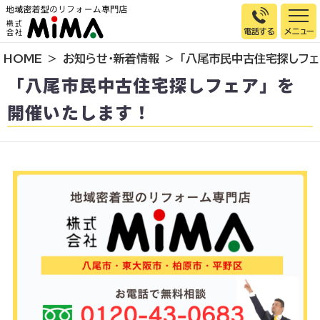
電話する
HOME
お知らせ・新着情報
「八尾市民中古住宅探しフェ
トップページ
「八尾市民中古住宅探しフェア」を
選ばれる理由
開催いたします！
施工事例
お客様の声
イベント情報
店舗＆モデルハウス紹介
スタッフ紹介
リフォームの流れ
お知らせ
会社概要