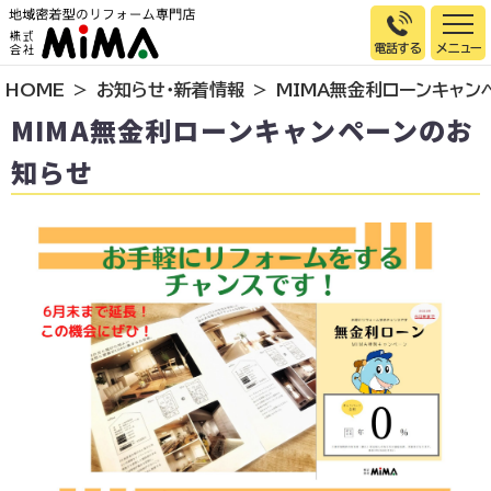
電話する
HOME
お知らせ・新着情報
MIMA無金利ローンキャン
トップページ
MIMA無金利ローンキャンペーンのお
選ばれる理由
知らせ
施工事例
お客様の声
イベント情報
店舗＆モデルハウス紹介
スタッフ紹介
リフォームの流れ
お知らせ
会社概要