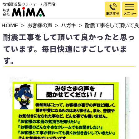
電話する
HOME
お客様の声
ハガキ
耐震工事をして頂いて良
トップページ
耐震工事をして頂いて良かったと思っ
選ばれる理由
ています。毎日快適にすごしていま
施工事例
す。
お客様の声
イベント情報
店舗＆モデルハウス紹介
スタッフ紹介
リフォームの流れ
お知らせ
会社概要