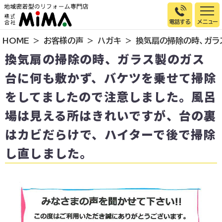
電話する
HOME
お客様の声
ハガキ
換気扇の掃除の時、ガラ
トップページ
換気扇の掃除の時、ガラス製のガス
選ばれる理由
台に何も敷かず、バケツを乗せて掃除
施工事例
をしてましたので注意しました。風呂
お客様の声
場は見える所はきれいですが、台の裏
イベント情報
はカビだらけで、ハイターで後で掃除
店舗＆モデルハウス紹介
し直しました。
スタッフ紹介
リフォームの流れ
お知らせ
会社概要