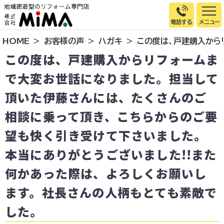
電話する
HOME
お客様の声
ハガキ
この度は、戸建購入から
トップページ
この度は、戸建購入からリフォームま
選ばれる理由
で大変お世話になりました。担当して
施工事例
頂いた伊藤さんには、たくさんのご
お客様の声
相談に乗って頂き、こちらからのご要
イベント情報
望も快く引き受けて下さいました。
店舗＆モデルハウス紹介
本当にありがとうございました!!また
スタッフ紹介
何かあった際は、よろしくお願いし
リフォームの流れ
ます。社長さんの人柄もとても素敵で
お知らせ
した。
会社概要