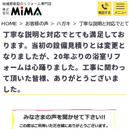
電話する
HOME
お客様の声
ハガキ
丁寧な説明と対応でとて
トップページ
丁寧な説明と対応でとても満足してお
選ばれる理由
ります。当初の設備見積りとは変更と
施工事例
なりましたが、20年ぶりの浴室リフ
お客様の声
ォームは心踊りました。工事に関わっ
イベント情報
て頂いた皆様、ありがとうございま
店舗＆モデルハウス紹介
した。
スタッフ紹介
リフォームの流れ
お知らせ
会社概要