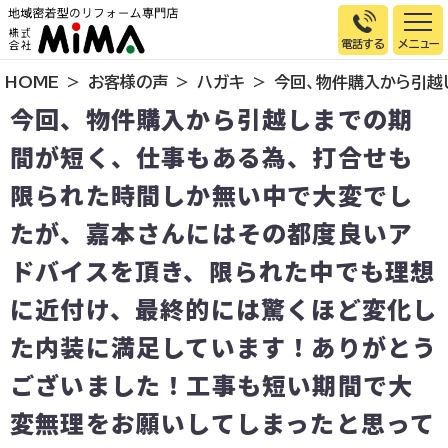
電話する
HOME
お客様の声
ハガキ
今回、物件購入から引越
トップページ
今回、物件購入から引越しまでの期
選ばれる理由
間が短く、仕事もある為、打合せも
施工事例
限られた時間しか無い中で大変でし
お客様の声
たが、嘉本さんにはその都度良いア
イベント情報
ドバイスを頂き、限られた中でも理想
店舗＆モデルハウス紹介
に近付け、最終的には驚くほど変化し
スタッフ紹介
た内装に満足しています！ありがとう
リフォームの流れ
ございました！工事も短い期間で大
お知らせ
変無理をお願いしてしまったと思って
会社概要