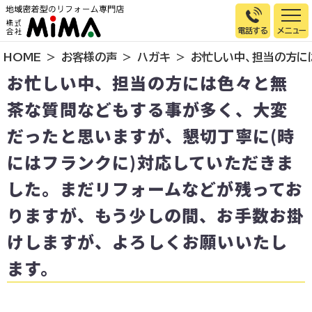
電話する
HOME
お客様の声
ハガキ
お忙しい中、担当の方に
トップページ
お忙しい中、担当の方には色々と無
選ばれる理由
茶な質問などもする事が多く、大変
施工事例
だったと思いますが、懇切丁寧に(時
お客様の声
にはフランクに)対応していただきま
イベント情報
した。まだリフォームなどが残ってお
店舗＆モデルハウス紹介
りますが、もう少しの間、お手数お掛
スタッフ紹介
けしますが、よろしくお願いいたし
リフォームの流れ
ます。
お知らせ
会社概要