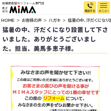
電話する
HOME
お客様の声
ハガキ
猛暑の中、汗だくになり
トップページ
猛暑の中、汗だくになり設置して下さ
選ばれる理由
いました。ありがとうございまし
施工事例
た。担当、美馬多恵子様。
お客様の声
イベント情報
店舗＆モデルハウス紹介
スタッフ紹介
リフォームの流れ
お知らせ
会社概要