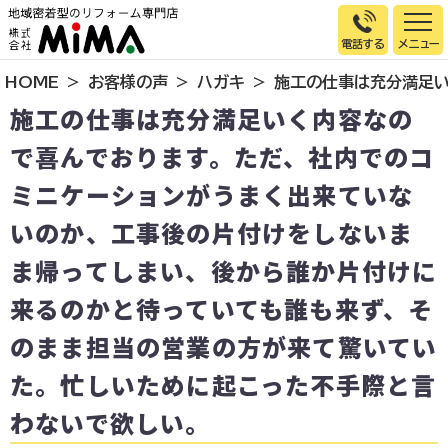
電話する
HOME
お客様の声
ハガキ
施工の仕事は充分満足い
トップページ
施工の仕事は充分満足いく内容なの
選ばれる理由
で喜んでおります。ただ、社内でのコ
施工事例
ミニケーションがうまく出来ていな
お客様の声
いのか、工事後の片付けをしないま
イベント情報
ま帰ってしまい、後から誰か片付けに
店舗＆モデルハウス紹介
来るのかと待っていても誰も来ず、そ
スタッフ紹介
のまま担当の営業の方が来て驚いてい
リフォームの流れ
た。忙しいために起こった不手際と言
お知らせ
わないで欲しい。
会社概要