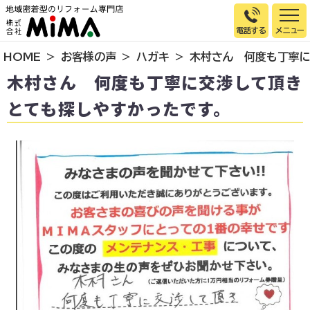
電話する
HOME
お客様の声
ハガキ
木村さん 何度も丁寧に
トップページ
木村さん 何度も丁寧に交渉して頂き
選ばれる理由
とても探しやすかったです。
施工事例
お客様の声
イベント情報
店舗＆モデルハウス紹介
スタッフ紹介
リフォームの流れ
お知らせ
会社概要