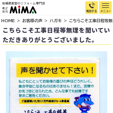
電話する
HOME
お客様の声
ハガキ
こちらこそ工事日程等無
トップページ
こちらこそ工事日程等無理を聞いてい
選ばれる理由
ただきありがとうございました。
施工事例
お客様の声
イベント情報
店舗＆モデルハウス紹介
スタッフ紹介
リフォームの流れ
お知らせ
会社概要