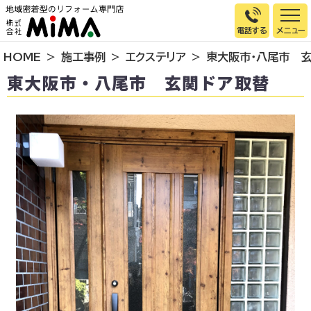
電話する
HOME
施工事例
エクステリア
東大阪市・八尾市 
トップページ
東大阪市・八尾市 玄関ドア取替
選ばれる理由
施工事例
お客様の声
イベント情報
店舗＆モデルハウス紹介
スタッフ紹介
リフォームの流れ
お知らせ
会社概要