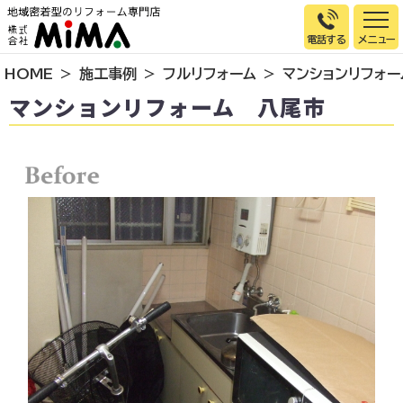
電話する
HOME
施工事例
フルリフォーム
マンションリフォ
トップページ
マンションリフォーム 八尾市
選ばれる理由
施工事例
お客様の声
イベント情報
店舗＆モデルハウス紹介
スタッフ紹介
リフォームの流れ
お知らせ
会社概要