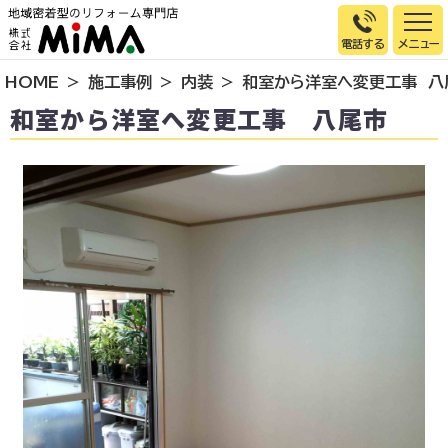
電話する
HOME
施工事例
内装
和室から洋室へ変更工事 八
トップページ
和室から洋室へ変更工事 八尾市
選ばれる理由
施工事例
お客様の声
イベント情報
店舗＆モデルハウス紹介
スタッフ紹介
リフォームの流れ
お知らせ
会社概要