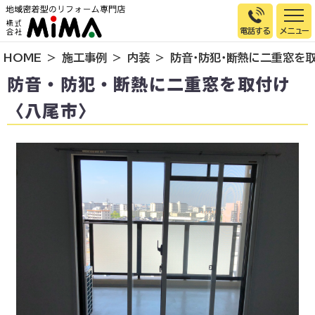
電話する
HOME
施工事例
内装
防音・防犯・断熱に二重窓を取
トップページ
防音・防犯・断熱に二重窓を取付け
選ばれる理由
〈八尾市〉
施工事例
お客様の声
イベント情報
店舗＆モデルハウス紹介
スタッフ紹介
リフォームの流れ
お知らせ
会社概要