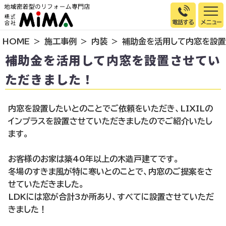
電話する
HOME
施工事例
内装
補助金を活用して内窓を設置
トップページ
補助金を活用して内窓を設置させてい
選ばれる理由
ただきました！
施工事例
お客様の声
内窓を設置したいとのことでご依頼をいただき、LIXILの
インプラスを設置させていただきましたのでご紹介いたし
イベント情報
ます。
店舗＆モデルハウス紹介
お客様のお家は築40年以上の木造戸建てです。
スタッフ紹介
冬場のすきま風が特に寒いとのことで、内窓のご提案をさ
リフォームの流れ
せていただきました。
お知らせ
LDKには窓が合計3か所あり、すべてに設置させていただ
きました！
会社概要