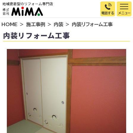
電話する
HOME
施工事例
内装
内装リフォーム工事
トップページ
内装リフォーム工事
選ばれる理由
施工事例
お客様の声
イベント情報
店舗＆モデルハウス紹介
スタッフ紹介
リフォームの流れ
お知らせ
会社概要