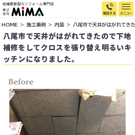
電話する
HOME
施工事例
内装
八尾市で天井がはがれてきた
トップページ
八尾市で天井がはがれてきたので下地
選ばれる理由
補修をしてクロスを張り替え明るいキ
施工事例
ッチンになりました。
お客様の声
イベント情報
店舗＆モデルハウス紹介
スタッフ紹介
リフォームの流れ
お知らせ
会社概要