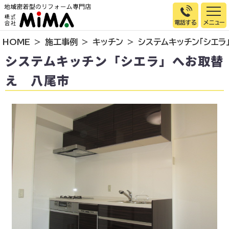
電話する
HOME
施工事例
キッチン
システムキッチン「シエラ
トップページ
システムキッチン「シエラ」へお取替
選ばれる理由
え 八尾市
施工事例
お客様の声
イベント情報
店舗＆モデルハウス紹介
スタッフ紹介
リフォームの流れ
お知らせ
会社概要