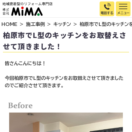
電話する
HOME
施工事例
キッチン
柏原市でL型のキッチン
トップページ
柏原市でL型のキッチンをお取替えさ
選ばれる理由
せて頂きました！
施工事例
お客様の声
皆さんこんにちは！
イベント情報
今回柏原市でL型のキッチンをお取替えさせて頂きました
店舗＆モデルハウス紹介
のでご紹介させて頂きます。
スタッフ紹介
リフォームの流れ
お知らせ
会社概要