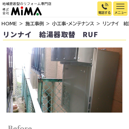
電話する
HOME
施工事例
小工事・メンテナンス
リンナイ 給
トップページ
リンナイ 給湯器取替 RUF
選ばれる理由
施工事例
お客様の声
イベント情報
店舗＆モデルハウス紹介
スタッフ紹介
リフォームの流れ
お知らせ
会社概要