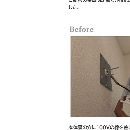
ご新居の為照明が無く、階段
した。
本体裏の穴に１００Ｖの線を差