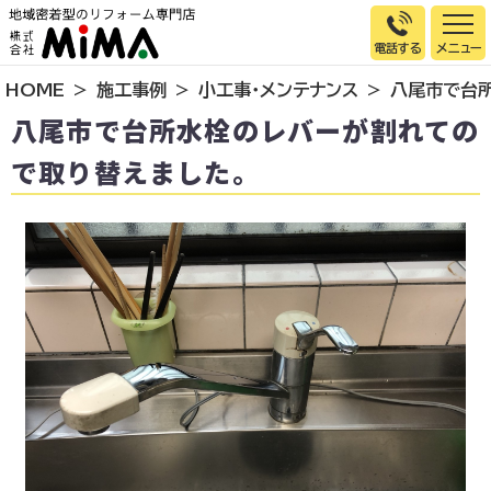
電話する
HOME
施工事例
小工事・メンテナンス
八尾市で台
トップページ
八尾市で台所水栓のレバーが割れての
選ばれる理由
で取り替えました。
施工事例
お客様の声
イベント情報
店舗＆モデルハウス紹介
スタッフ紹介
リフォームの流れ
お知らせ
会社概要