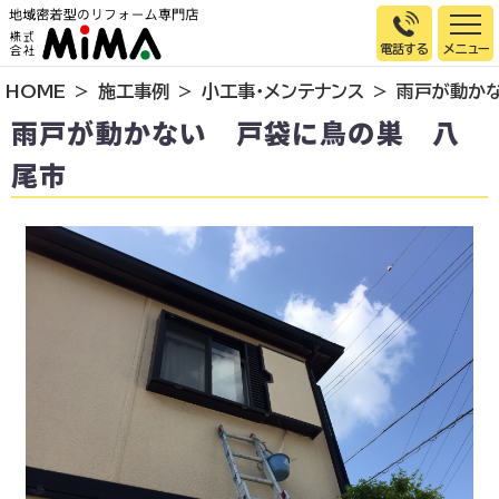
電話する
HOME
施工事例
小工事・メンテナンス
雨戸が動か
トップページ
雨戸が動かない 戸袋に鳥の巣 八
選ばれる理由
尾市
施工事例
お客様の声
イベント情報
店舗＆モデルハウス紹介
スタッフ紹介
リフォームの流れ
お知らせ
会社概要