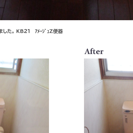
た。 KB２１ ｱﾒｰｼﾞｭZ便器