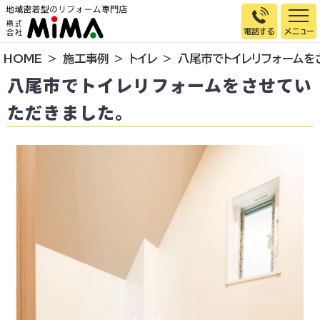
電話する
HOME
施工事例
トイレ
八尾市でトイレリフォームを
トップページ
八尾市でトイレリフォームをさせてい
選ばれる理由
ただきました。
施工事例
お客様の声
イベント情報
店舗＆モデルハウス紹介
スタッフ紹介
リフォームの流れ
お知らせ
会社概要