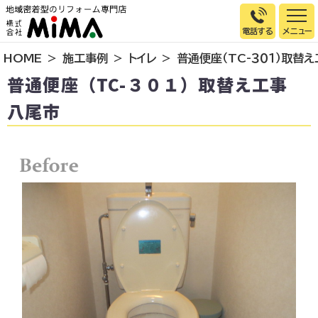
電話する
HOME
施工事例
トイレ
普通便座（TC-３０１）取替
トップページ
普通便座（TC-３０１）取替え工事
選ばれる理由
八尾市
施工事例
お客様の声
イベント情報
店舗＆モデルハウス紹介
スタッフ紹介
リフォームの流れ
お知らせ
会社概要