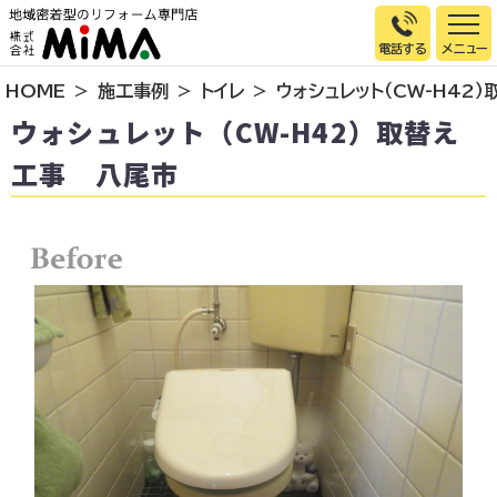
電話する
HOME
施工事例
トイレ
ウォシュレット（CW-H42
トップページ
ウォシュレット（CW-H42）取替え
選ばれる理由
工事 八尾市
施工事例
お客様の声
イベント情報
店舗＆モデルハウス紹介
スタッフ紹介
リフォームの流れ
お知らせ
会社概要