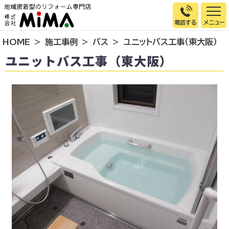
電話する
HOME
施工事例
バス
ユニットバス工事（東大阪）
トップページ
ユニットバス工事（東大阪）
選ばれる理由
施工事例
お客様の声
イベント情報
店舗＆モデルハウス紹介
スタッフ紹介
リフォームの流れ
お知らせ
会社概要