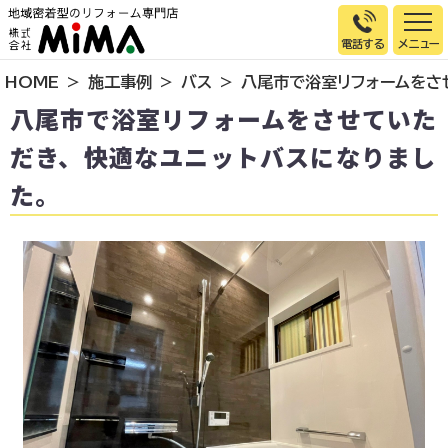
電話する
HOME
施工事例
バス
八尾市で浴室リフォームをさ
トップページ
八尾市で浴室リフォームをさせていた
選ばれる理由
だき、快適なユニットバスになりまし
施工事例
た。
お客様の声
イベント情報
店舗＆モデルハウス紹介
スタッフ紹介
リフォームの流れ
お知らせ
会社概要