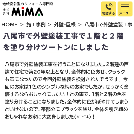
電話する
HOME
施工事例
外壁・屋根
八尾市で外壁塗装工事
トップページ
八尾市で外壁塗装工事で１階と２階
選ばれる理由
を塗り分けツートンにしました
施工事例
お客様の声
八尾市で外壁塗装工事を行うことになりました。２階建の戸
建て住宅で築20年以上となり、全体的に色あせ、クラック
イベント情報
も気になったので今回外壁塗装を検討されたそうです。 今
店舗＆モデルハウス紹介
回のお家は1色のシンプルな柄のお家でしたが、せっかく塗
装するならおしゃれにしたい！との事で、１階と２階の色を
スタッフ紹介
塗り分けることになりました。全体的に色がぼやけてしまう
リフォームの流れ
といけないので、帯部分にブラックを塗り、全体を引き締め
お知らせ
おしゃれなお家に大変身しました(*^-^*)！
会社概要