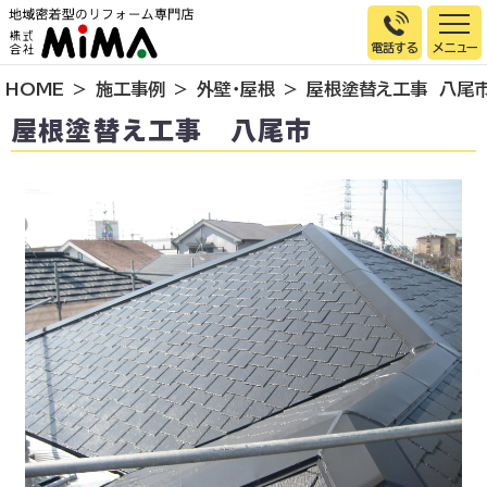
電話する
HOME
施工事例
外壁・屋根
屋根塗替え工事 八尾
トップページ
屋根塗替え工事 八尾市
選ばれる理由
施工事例
お客様の声
イベント情報
店舗＆モデルハウス紹介
スタッフ紹介
リフォームの流れ
お知らせ
会社概要