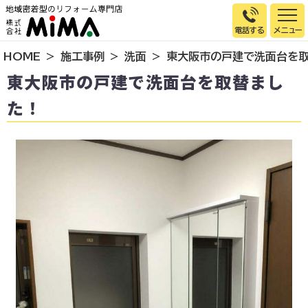
電話する
HOME
施工事例
洗面
東大阪市の戸建で洗面台を取
トップページ
東大阪市の戸建で洗面台を取替まし
選ばれる理由
た！
施工事例
お客様の声
イベント情報
店舗＆モデルハウス紹介
スタッフ紹介
リフォームの流れ
お知らせ
会社概要