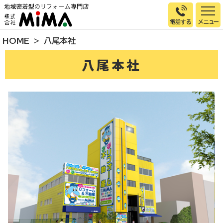
電話する
HOME
八尾本社
トップページ
八尾本社
選ばれる理由
施工事例
お客様の声
イベント情報
店舗＆モデルハウス紹介
スタッフ紹介
リフォームの流れ
お知らせ
会社概要